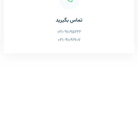
تماس بگیرید
021-91095222
021-91091907